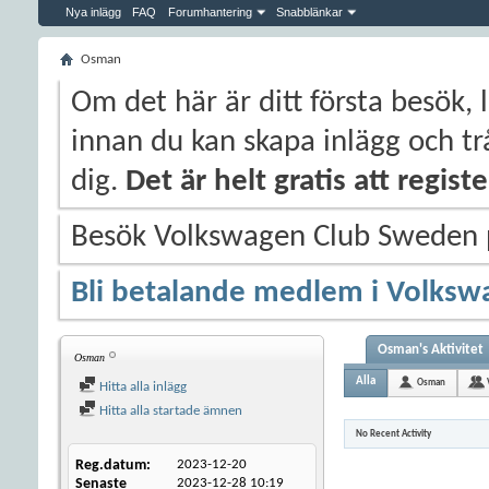
Nya inlägg
FAQ
Forumhantering
Snabblänkar
Osman
Om det här är ditt första besök, 
innan du kan skapa inlägg och trå
dig.
Det är helt gratis att regis
Besök Volkswagen Club Sweden
Bli betalande medlem i Volksw
Osman's Aktivitet
Osman
Alla
Osman
Hitta alla inlägg
Hitta alla startade ämnen
No Recent Activity
Reg.datum
2023-12-20
Senaste
2023-12-28
10:19