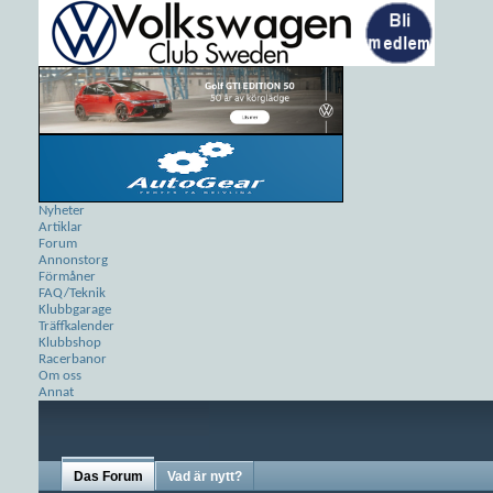
Nyheter
Artiklar
Forum
Annonstorg
Förmåner
FAQ/Teknik
Klubbgarage
Träffkalender
Klubbshop
Racerbanor
Om oss
Annat
Das Forum
Vad är nytt?