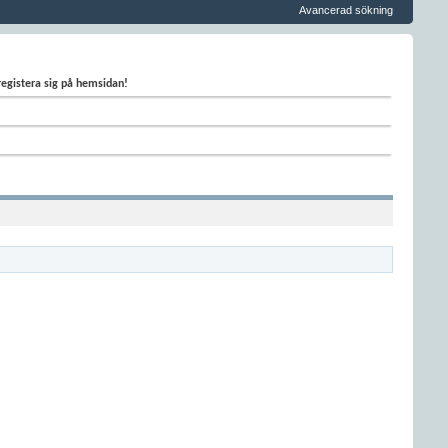
Avancerad sökning
 registera sig på hemsidan!