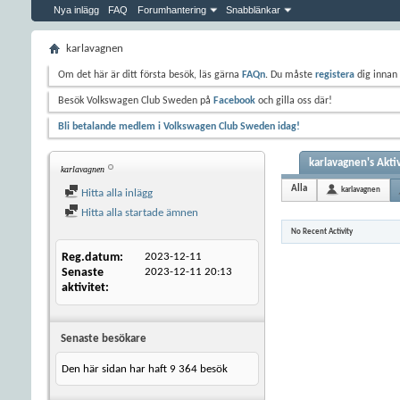
Nya inlägg
FAQ
Forumhantering
Snabblänkar
karlavagnen
Om det här är ditt första besök, läs gärna
FAQn
. Du måste
registera
dig innan 
Besök Volkswagen Club Sweden på
Facebook
och gilla oss där!
Bli betalande medlem i Volkswagen Club Sweden idag!
karlavagnen's Akti
karlavagnen
Alla
karlavagnen
Hitta alla inlägg
Hitta alla startade ämnen
No Recent Activity
Reg.datum
2023-12-11
Senaste
2023-12-11
20:13
aktivitet
Senaste besökare
Den här sidan har haft
9 364
besök