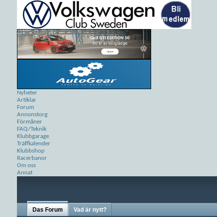
Nyheter
Artiklar
Forum
Annonstorg
Förmåner
FAQ/Teknik
Klubbgarage
Träffkalender
Klubbshop
Racerbanor
Om oss
Annat
Das Forum
Vad är nytt?