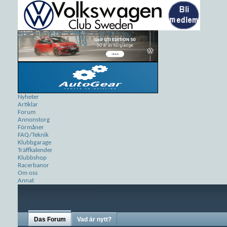
Nyheter
Artiklar
Forum
Annonstorg
Förmåner
FAQ/Teknik
Klubbgarage
Träffkalender
Klubbshop
Racerbanor
Om oss
Annat
Das Forum
Vad är nytt?