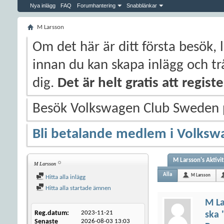
Nya inlägg
FAQ
Forumhantering
Snabblänkar
M Larsson
Om det här är ditt första besök, 
innan du kan skapa inlägg och trå
dig.
Det är helt gratis att regis
Besök Volkswagen Club Sweden
Bli betalande medlem i Volksw
M Larsson's Aktivi
M Larsson
Alla
M Larsson
Hitta alla inlägg
Hitta alla startade ämnen
M La
Reg.datum
2023-11-21
ska 
Senaste
2026-08-03
13:03