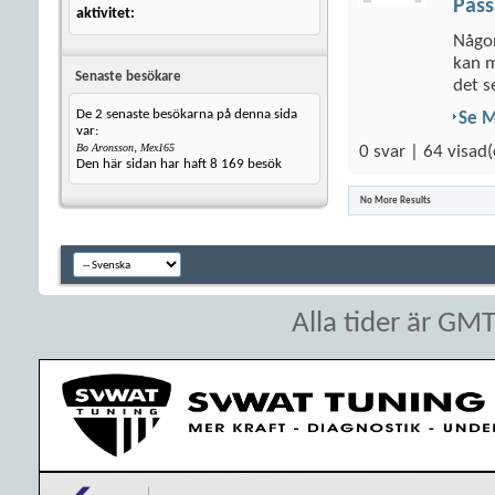
Pass
aktivitet
Någon
kan m
Senaste besökare
det se
De 2 senaste besökarna på denna sida
Se 
var:
,
Bo Aronsson
Mex165
0 svar | 64 visad(
Den här sidan har haft
8 169
besök
No More Results
Alla tider är GM