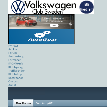
Nyheter
Artiklar
Forum
Annonstorg
Förmåner
FAQ/Teknik
Klubbgarage
Träffkalender
Klubbshop
Racerbanor
Om oss
Annat
Das Forum
Vad är nytt?