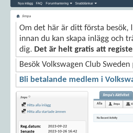
Nya inlägg
FAQ
Forumhantering
Snabblänkar
Jimpa
Om det här är ditt första besök, 
innan du kan skapa inlägg och trå
dig.
Det är helt gratis att regis
Besök Volkswagen Club Sweden
Bli betalande medlem i Volksw
Jimpa's Aktivitet
Jimpa
Alla
Jimpa
V
Hitta alla inlägg
Hitta alla startade ämnen
No Recent Activity
Reg.datum
2023-09-22
Senaste
2023-10-26
16:42