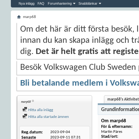
Nya inlägg
FAQ
Forumhantering
Snabblänkar
marp68
Om det här är ditt första besök, 
innan du kan skapa inlägg och trå
dig.
Det är helt gratis att regis
Besök Volkswagen Club Sweden
Bli betalande medlem i Volksw
marp68's Aktivitet
marp68
Grundinformatio
Hitta alla inlägg
Hitta alla startade ämnen
Om marp68
För & efternamn:
Martin Päres
Reg.datum
2023-09-04
Stad/ort:
Senaste
2023-09-11
07:31