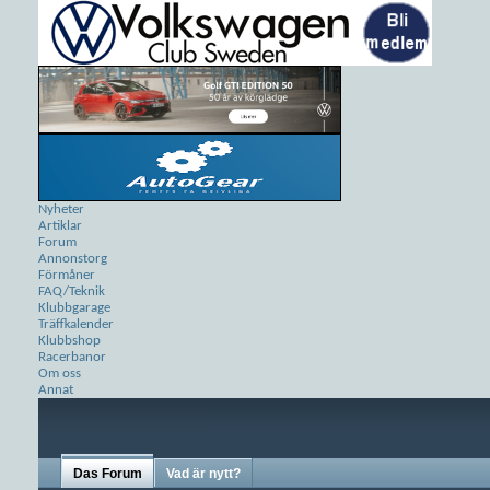
Nyheter
Artiklar
Forum
Annonstorg
Förmåner
FAQ/Teknik
Klubbgarage
Träffkalender
Klubbshop
Racerbanor
Om oss
Annat
Das Forum
Vad är nytt?