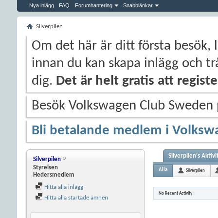
Nya inlägg
FAQ
Forumhantering
Snabblänkar
Silverpilen
Om det här är ditt första besök, 
innan du kan skapa inlägg och trå
dig.
Det är helt gratis att regis
Besök Volkswagen Club Sweden
Bli betalande medlem i Volksw
Silverpilen's Aktivi
Silverpilen
Styrelsen
Alla
Silverpilen
Hedersmedlem
Hitta alla inlägg
No Recent Activity
Hitta alla startade ämnen