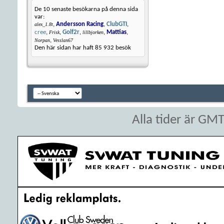
De 10 senaste besökarna på denna sida
var:
,
Andersson Racing
,
ClubGTI
,
alex_1.8t
cree
,
,
Golf2r
,
,
Mattias
,
Frisk
lillbjorken
,
Norpan
Vesslan67
Den här sidan har haft
85 932
besök
Alla tider är GM