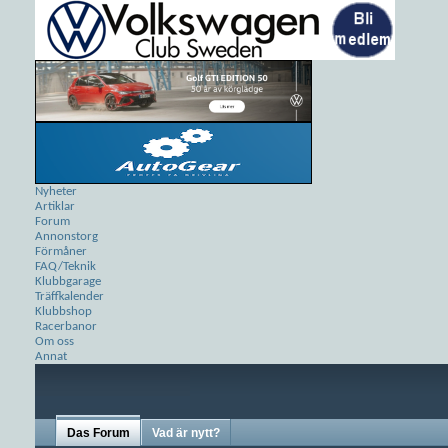
Nyheter
Artiklar
Forum
Annonstorg
Förmåner
FAQ/Teknik
Klubbgarage
Träffkalender
Klubbshop
Racerbanor
Om oss
Annat
Das Forum
Vad är nytt?