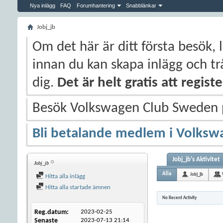
Nya inlägg
FAQ
Forumhantering
Snabblänkar
Jobj_jb
Om det här är ditt första besök, 
innan du kan skapa inlägg och trå
dig.
Det är helt gratis att regis
Besök Volkswagen Club Sweden
Bli betalande medlem i Volksw
Jobj_jb's Aktivitet
Jobj_jb
Alla
Jobj_jb
Hitta alla inlägg
Hitta alla startade ämnen
No Recent Activity
Reg.datum
2023-02-25
Senaste
2023-07-13
21:14