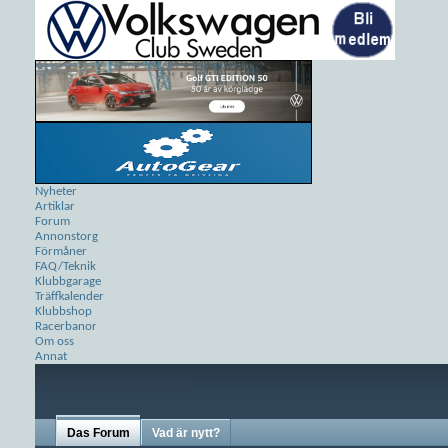
Nyheter
Artiklar
Forum
Annonstorg
Förmåner
FAQ/Teknik
Klubbgarage
Träffkalender
Klubbshop
Racerbanor
Om oss
Annat
Das Forum
Vad är nytt?