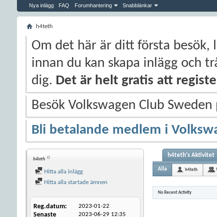
Nya inlägg
FAQ
Forumhantering
Snabblänkar
h4teth
Om det här är ditt första besök, 
innan du kan skapa inlägg och trå
dig.
Det är helt gratis att regis
Besök Volkswagen Club Sweden
Bli betalande medlem i Volksw
h4teth's Aktivitet
h4teth
Alla
h4teth
Hitta alla inlägg
Hitta alla startade ämnen
No Recent Activity
Reg.datum
2023-01-22
Senaste
2023-06-29
12:35