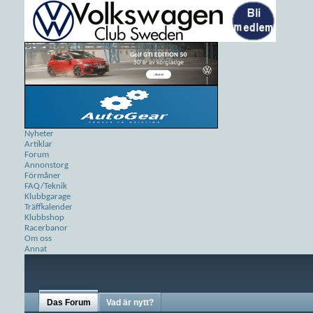
Nyheter
Artiklar
Forum
Annonstorg
Förmåner
FAQ/Teknik
Klubbgarage
Träffkalender
Klubbshop
Racerbanor
Om oss
Annat
Das Forum
Vad är nytt?