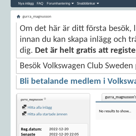
Nya inlägg
FAQ
Forumhantering
Snabblänkar
gurra_magnusson
Om det här är ditt första besök, 
innan du kan skapa inlägg och trå
dig.
Det är helt gratis att regis
Besök Volkswagen Club Sweden
Bli betalande medlem i Volksw
gurra_magnusson's
gurra_magnusson
Hitta alla inlägg
No results to show...
Hitta alla startade ämnen
Reg.datum
2022-12-20
Senaste
2022-12-20
22:05