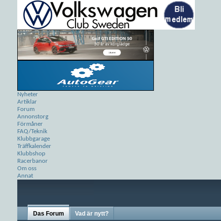
Nyheter
Artiklar
Forum
Annonstorg
Förmåner
FAQ/Teknik
Klubbgarage
Träffkalender
Klubbshop
Racerbanor
Om oss
Annat
Das Forum
Vad är nytt?