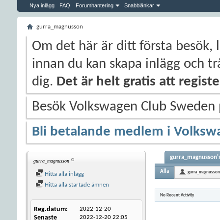
Nya inlägg
FAQ
Forumhantering
Snabblänkar
gurra_magnusson
Om det här är ditt första besök, 
innan du kan skapa inlägg och trå
dig.
Det är helt gratis att regis
Besök Volkswagen Club Sweden
Bli betalande medlem i Volksw
gurra_magnusson's
gurra_magnusson
Alla
gurra_magnusson
Hitta alla inlägg
Hitta alla startade ämnen
No Recent Activity
Reg.datum
2022-12-20
Senaste
2022-12-20
22:05