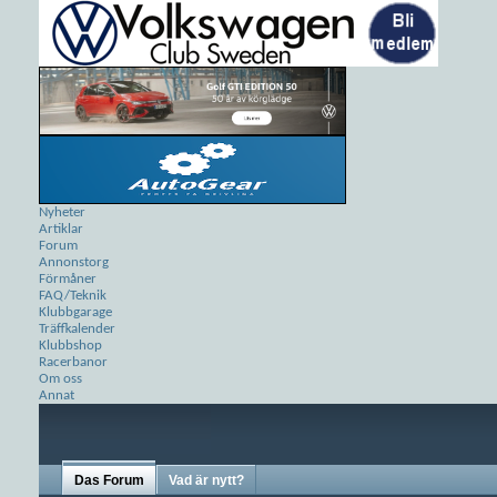
Nyheter
Artiklar
Forum
Annonstorg
Förmåner
FAQ/Teknik
Klubbgarage
Träffkalender
Klubbshop
Racerbanor
Om oss
Annat
Das Forum
Vad är nytt?