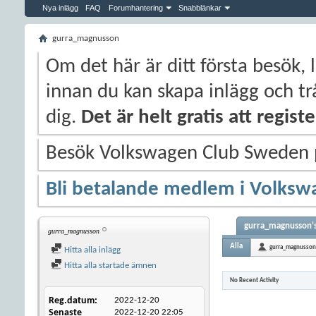
Nya inlägg
FAQ
Forumhantering
Snabblänkar
gurra_magnusson
Om det här är ditt första besök, 
innan du kan skapa inlägg och trå
dig.
Det är helt gratis att regis
Besök Volkswagen Club Sweden
Bli betalande medlem i Volksw
gurra_magnusson's
gurra_magnusson
Alla
gurra_magnusson
Hitta alla inlägg
Hitta alla startade ämnen
No Recent Activity
Reg.datum
2022-12-20
Senaste
2022-12-20
22:05