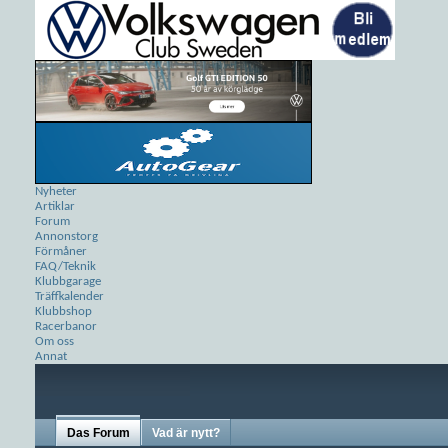
Nyheter
Artiklar
Forum
Annonstorg
Förmåner
FAQ/Teknik
Klubbgarage
Träffkalender
Klubbshop
Racerbanor
Om oss
Annat
Das Forum
Vad är nytt?