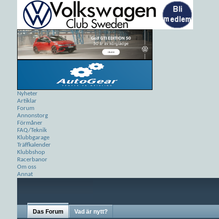
Nyheter
Artiklar
Forum
Annonstorg
Förmåner
FAQ/Teknik
Klubbgarage
Träffkalender
Klubbshop
Racerbanor
Om oss
Annat
Das Forum
Vad är nytt?