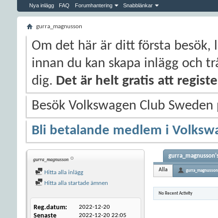
Nya inlägg
FAQ
Forumhantering
Snabblänkar
gurra_magnusson
Om det här är ditt första besök, 
innan du kan skapa inlägg och trå
dig.
Det är helt gratis att regis
Besök Volkswagen Club Sweden
Bli betalande medlem i Volksw
gurra_magnusson's
gurra_magnusson
Alla
gurra_magnusson
Hitta alla inlägg
Hitta alla startade ämnen
No Recent Activity
Reg.datum
2022-12-20
Senaste
2022-12-20
22:05