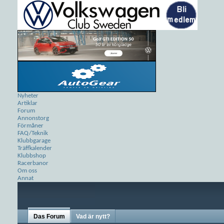
Nyheter
Artiklar
Forum
Annonstorg
Förmåner
FAQ/Teknik
Klubbgarage
Träffkalender
Klubbshop
Racerbanor
Om oss
Annat
Das Forum
Vad är nytt?