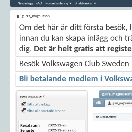
Nya inlägg
FAQ
Forumhantering
Snabblänkar
gurra_magnusson
Om det här är ditt första besök, 
innan du kan skapa inlägg och trå
dig.
Det är helt gratis att regis
Besök Volkswagen Club Sweden
Bli betalande medlem i Volksw
gurra_magnusson's
gurra_magnusson
Alla
gurra_magnusson
Hitta alla inlägg
Hitta alla startade ämnen
No Recent Activity
Reg.datum
2022-12-20
Senaste
2022-12-20
22:05