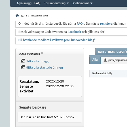
Nya inlägg
FAQ
Forumhantering
Snabblänkar
gurra_magnusson
Om det här är ditt första besök, läs gärna
FAQn
. Du måste
registera
dig innan 
Besök Volkswagen Club Sweden på
Facebook
och gilla oss där!
Bli betalande medlem i Volkswagen Club Sweden idag!
gurra_magnusson's
gurra_magnusson
Alla
gurra_magnusson
Hitta alla inlägg
Hitta alla startade ämnen
No Recent Activity
Reg.datum
2022-12-20
Senaste
2022-12-20
22:05
aktivitet
Senaste besökare
Den här sidan har haft
69 028
besök