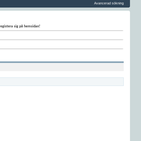
Avancerad sökning
 registera sig på hemsidan!