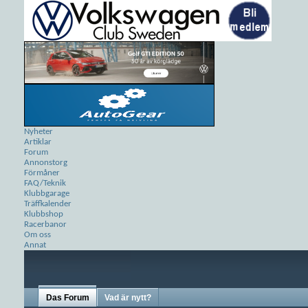
Nyheter
Artiklar
Forum
Annonstorg
Förmåner
FAQ/Teknik
Klubbgarage
Träffkalender
Klubbshop
Racerbanor
Om oss
Annat
Das Forum
Vad är nytt?