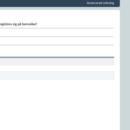
Avancerad sökning
 registera sig på hemsidan!