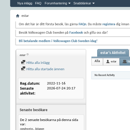
Nya inlägg
FAQ
Forumhantering
Snabblänkar
estar
Om det här är ditt första besök, läs gärna
FAQn
. Du måste
registera
dig innan 
Besök Volkswagen Club Sweden på
Facebook
och gilla oss där!
Bli betalande medlem i Volkswagen Club Sweden idag!
estar's Aktivitet
estar
Alla
estar
Vä
Hitta alla inlägg
Hitta alla startade ämnen
No Recent Activity
Reg.datum
2022-11-16
Senaste
2026-07-24
20:17
aktivitet
Senaste besökare
De 2 senaste besökarna på denna sida
var:
,
candyweiss
Jalapan