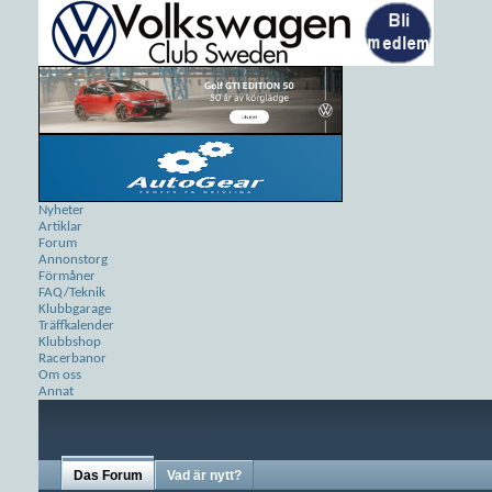
Nyheter
Artiklar
Forum
Annonstorg
Förmåner
FAQ/Teknik
Klubbgarage
Träffkalender
Klubbshop
Racerbanor
Om oss
Annat
Das Forum
Vad är nytt?