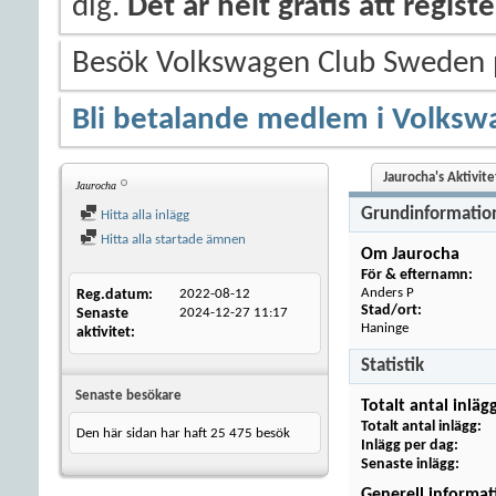
dig.
Det är helt gratis att regis
Besök Volkswagen Club Sweden
Bli betalande medlem i Volksw
Jaurocha's Aktivite
Jaurocha
Grundinformatio
Hitta alla inlägg
Hitta alla startade ämnen
Om Jaurocha
För & efternamn:
Anders P
Reg.datum
2022-08-12
Stad/ort:
Senaste
2024-12-27
11:17
Haninge
aktivitet
Statistik
Senaste besökare
Totalt antal inläg
Totalt antal inlägg
Den här sidan har haft
25 475
besök
Inlägg per dag
Senaste inlägg
Generell informat