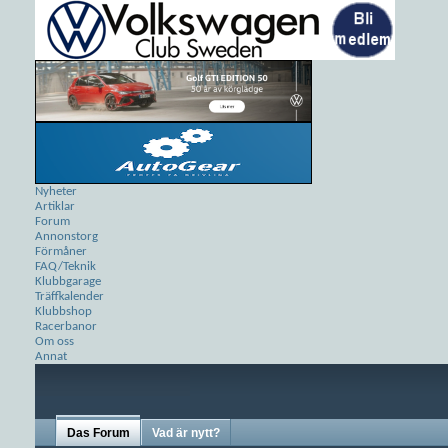
Nyheter
Artiklar
Forum
Annonstorg
Förmåner
FAQ/Teknik
Klubbgarage
Träffkalender
Klubbshop
Racerbanor
Om oss
Annat
Das Forum
Vad är nytt?