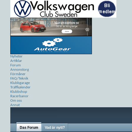
Nyheter
Artiklar
Forum
Annonstorg
Förmåner
FAQ/Teknik
Klubbgarage
Träffkalender
Klubbshop
Racerbanor
Om oss
Annat
Das Forum
Vad är nytt?