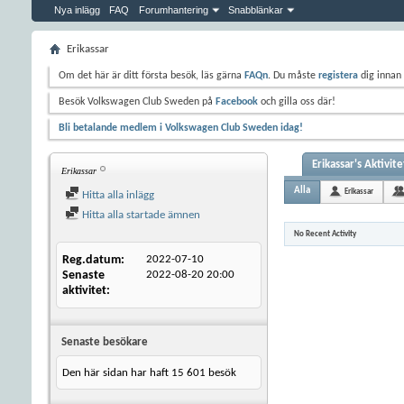
Nya inlägg
FAQ
Forumhantering
Snabblänkar
Erikassar
Om det här är ditt första besök, läs gärna
FAQn
. Du måste
registera
dig innan 
Besök Volkswagen Club Sweden på
Facebook
och gilla oss där!
Bli betalande medlem i Volkswagen Club Sweden idag!
Erikassar's Aktivite
Erikassar
Alla
Erikassar
Hitta alla inlägg
Hitta alla startade ämnen
No Recent Activity
Reg.datum
2022-07-10
Senaste
2022-08-20
20:00
aktivitet
Senaste besökare
Den här sidan har haft
15 601
besök