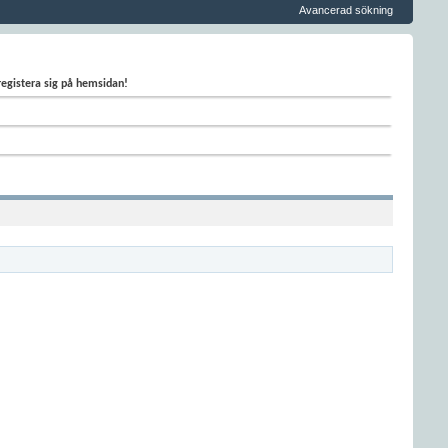
Avancerad sökning
 registera sig på hemsidan!