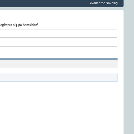
Avancerad sökning
 registera sig på hemsidan!