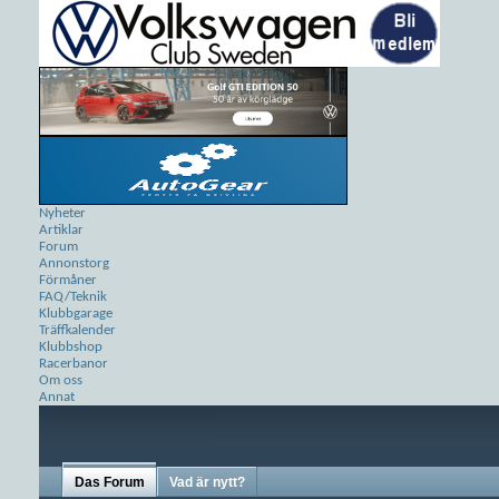
Nyheter
Artiklar
Forum
Annonstorg
Förmåner
FAQ/Teknik
Klubbgarage
Träffkalender
Klubbshop
Racerbanor
Om oss
Annat
Das Forum
Vad är nytt?