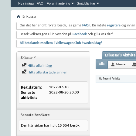
Nya inlägg
FAQ
Forumhantering
Snabblänkar
Erikassar
Om det här är ditt första besök, läs gärna
FAQn
. Du måste
registera
dig innan 
Besök Volkswagen Club Sweden på
Facebook
och gilla oss där!
Bli betalande medlem i Volkswagen Club Sweden idag!
Erikassar's Aktivite
Erikassar
Alla
Erikassar
Hitta alla inlägg
Hitta alla startade ämnen
No Recent Activity
Reg.datum
2022-07-10
Senaste
2022-08-20
20:00
aktivitet
Senaste besökare
Den här sidan har haft
15 554
besök