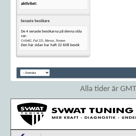
aktivitet
Senaste besökare
De 4 senaste besökarna på denna sida
var:
,
,
,
Crille82
Fzd 223
Marcus
Norpan
Den här sidan har haft
32 608
besök
Alla tider är GM