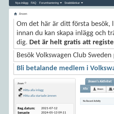
Nya inlägg
FAQ
Forumhantering
Snabblänkar
Jinxen
Om det här är ditt första besök, 
innan du kan skapa inlägg och trå
dig.
Det är helt gratis att regis
Besök Volkswagen Club Sweden
Bli betalande medlem i Volksw
Jinxen's Aktivitet
Jinxen
Alla
Jinxen
Hitta alla inlägg
Hitta alla startade ämnen
No Recent Activity
Reg.datum
2021-07-12
Senaste
2024-05-13
09:11