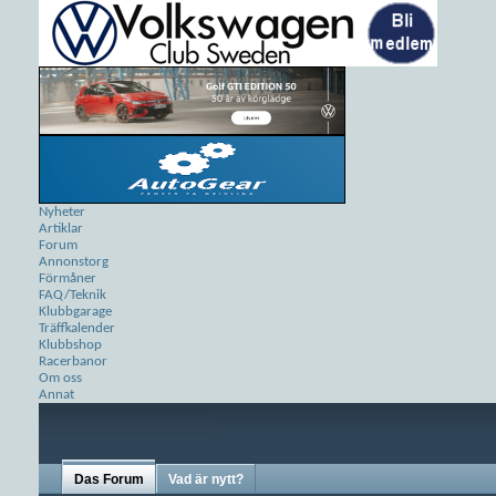
Nyheter
Artiklar
Forum
Annonstorg
Förmåner
FAQ/Teknik
Klubbgarage
Träffkalender
Klubbshop
Racerbanor
Om oss
Annat
Das Forum
Vad är nytt?