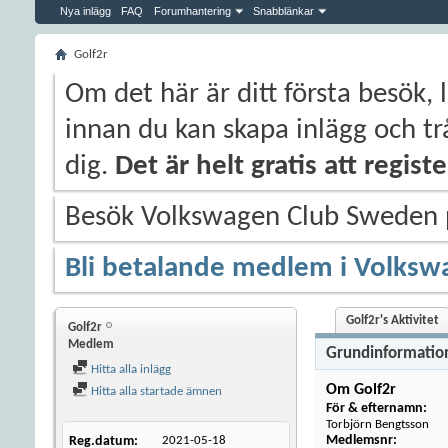
Nya inlägg
FAQ
Forumhantering
Snabblänkar
Golf2r
Om det här är ditt första besök, 
innan du kan skapa inlägg och trå
dig.
Det är helt gratis att regis
Besök Volkswagen Club Sweden
Bli betalande medlem i Volksw
Golf2r's Aktivitet
Golf2r
Medlem
Grundinformatio
Hitta alla inlägg
Om Golf2r
Hitta alla startade ämnen
För & efternamn:
Torbjörn Bengtsson
Medlemsnr:
Reg.datum
2021-05-18