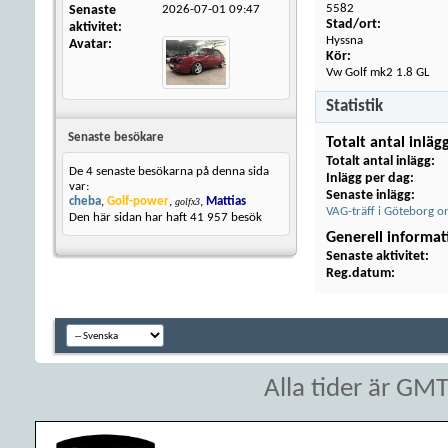
5582
Senaste
2026-07-01
09:47
Stad/ort:
aktivitet
Hyssna
Avatar
Kör:
Vw Golf mk2 1.8 GL
Statistik
Senaste besökare
Totalt antal inläg
Totalt antal inlägg
De 4 senaste besökarna på denna sida
Inlägg per dag
var:
Senaste inlägg
cheba
,
Golf-power
,
,
Mattias
golfx3
VAG-träff i Göteborg o
Den här sidan har haft
41 957
besök
Generell informat
Senaste aktivitet
Reg.datum
Alla tider är GM