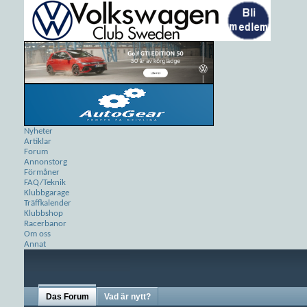
Nyheter
Artiklar
Forum
Annonstorg
Förmåner
FAQ/Teknik
Klubbgarage
Träffkalender
Klubbshop
Racerbanor
Om oss
Annat
Das Forum
Vad är nytt?