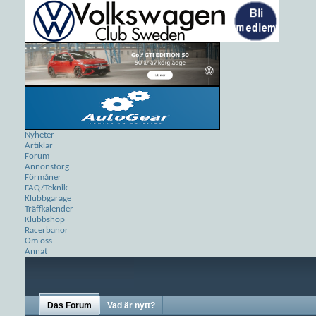
Nyheter
Artiklar
Forum
Annonstorg
Förmåner
FAQ/Teknik
Klubbgarage
Träffkalender
Klubbshop
Racerbanor
Om oss
Annat
Das Forum
Vad är nytt?