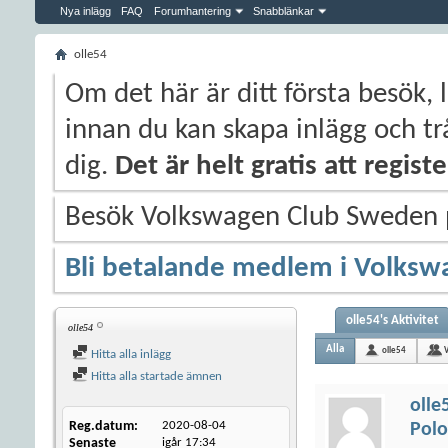
Nya inlägg
FAQ
Forumhantering
Snabblänkar
olle54
Om det här är ditt första besök, 
innan du kan skapa inlägg och trå
dig.
Det är helt gratis att regis
Besök Volkswagen Club Sweden
Bli betalande medlem i Volksw
olle54's Aktivitet
olle54
Alla
olle54
Hitta alla inlägg
Hitta alla startade ämnen
olle
Reg.datum
2020-08-04
Polo
Senaste
igår
17:34