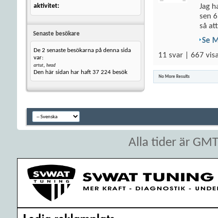
aktivitet
Jag h
sen 6
så att
Senaste besökare
Se 
De 2 senaste besökarna på denna sida
11 svar | 667 vis
var:
,
artut
head
Den här sidan har haft
37 224
besök
No More Results
Alla tider är GM