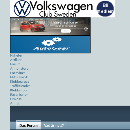
Nyheter
Artiklar
Forum
Annonstorg
Förmåner
FAQ/Teknik
Klubbgarage
Träffkalender
Klubbshop
Racerbanor
Om oss
Annat
Das Forum
Vad är nytt?