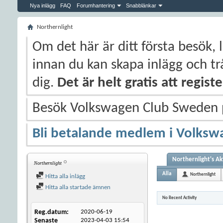
Nya inlägg
FAQ
Forumhantering
Snabblänkar
Northernlight
Om det här är ditt första besök, 
innan du kan skapa inlägg och trå
dig.
Det är helt gratis att regis
Besök Volkswagen Club Sweden
Bli betalande medlem i Volksw
Northernlight's Ak
Northernlight
Alla
Northernlight
Hitta alla inlägg
Hitta alla startade ämnen
No Recent Activity
Reg.datum
2020-06-19
Senaste
2023-04-03
15:54