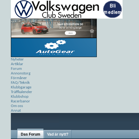
Nyheter
Artiklar
Forum
Annonstorg
Förmåner
FAQ/Teknik
Klubbgarage
Träffkalender
Klubbshop
Racerbanor
Om oss
Annat
Das Forum
Vad är nytt?