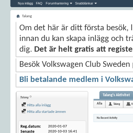
Nya inlägg
FAQ
Forumhantering
Snabblänkar
Talang
Om det här är ditt första besök, 
innan du kan skapa inlägg och trå
dig.
Det är helt gratis att regis
Besök Volkswagen Club Sweden
Bli betalande medlem i Volksw
Talang's Aktivitet
Talang
Alla
Talang
V
Hitta alla inlägg
Hitta alla startade ämnen
No Recent Activity
Reg.datum
2020-01-07
Senaste
2020-10-03
16:41