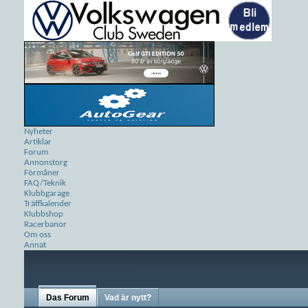
Nyheter
Artiklar
Forum
Annonstorg
Förmåner
FAQ/Teknik
Klubbgarage
Träffkalender
Klubbshop
Racerbanor
Om oss
Annat
Das Forum
Vad är nytt?