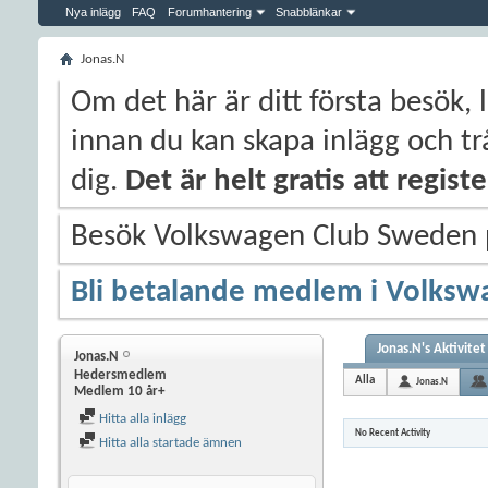
Nya inlägg
FAQ
Forumhantering
Snabblänkar
Jonas.N
Om det här är ditt första besök, 
innan du kan skapa inlägg och trå
dig.
Det är helt gratis att regis
Besök Volkswagen Club Sweden
Bli betalande medlem i Volksw
Jonas.N's Aktivitet
Jonas.N
Hedersmedlem
Alla
Jonas.N
Medlem 10 år+
Hitta alla inlägg
No Recent Activity
Hitta alla startade ämnen