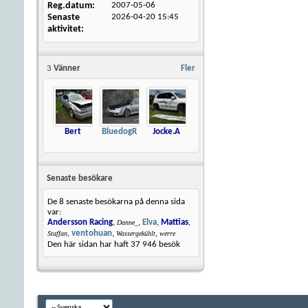
Reg.datum
2007-05-06
Senaste
2026-04-20
15:45
aktivitet
3
Vänner
Fler
Bert
BluedogR
Jocke.A
Senaste besökare
De 8 senaste besökarna på denna sida
var:
Andersson Racing
,
,
Elva
,
Mattias
,
Danne_
,
ventohuan
,
,
Staffan
Wassergekühlt
werre
Den här sidan har haft
37 946
besök