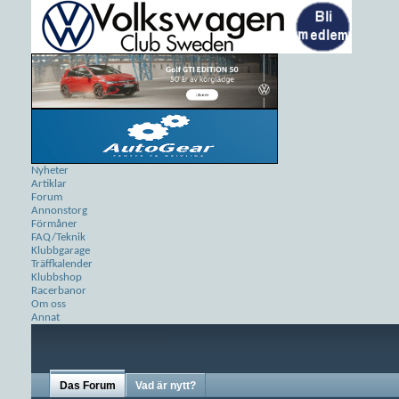
Nyheter
Artiklar
Forum
Annonstorg
Förmåner
FAQ/Teknik
Klubbgarage
Träffkalender
Klubbshop
Racerbanor
Om oss
Annat
Das Forum
Vad är nytt?