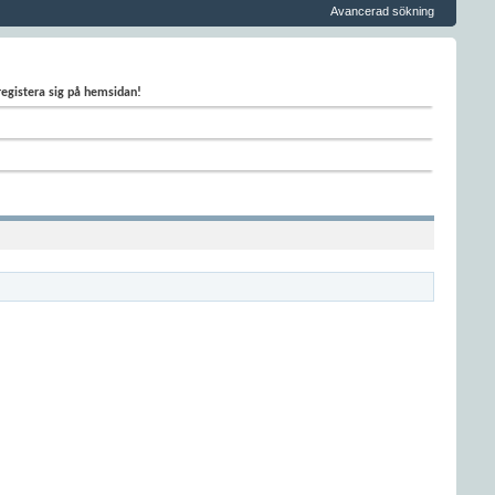
Avancerad sökning
 registera sig på hemsidan!