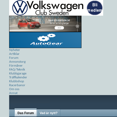
Nyheter
Artiklar
Forum
Annonstorg
Förmåner
FAQ/Teknik
Klubbgarage
Träffkalender
Klubbshop
Racerbanor
Om oss
Annat
Das Forum
Vad är nytt?