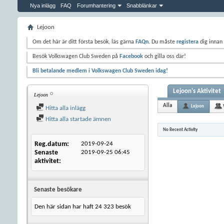
Nya inlägg
FAQ
Forumhantering
Snabblänkar
Lejoon
Om det här är ditt första besök, läs gärna
FAQn
. Du måste
registera
dig innan 
Besök Volkswagen Club Sweden på
Facebook
och gilla oss där!
Bli betalande medlem i Volkswagen Club Sweden idag!
Lejoon's Aktivitet
Lejoon
Alla
Lejoon
Hitta alla inlägg
Hitta alla startade ämnen
No Recent Activity
Reg.datum
2019-09-24
Senaste
2019-09-25
06:45
aktivitet
Senaste besökare
Den här sidan har haft
24 323
besök