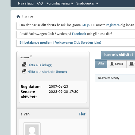
Nya inlägg
FAQ
Forumhantering
Snabblänkar
hanros
Om det här är ditt första besök, läs gärna
FAQn
. Du måste
registera
dig innan 
Besök Volkswagen Club Sweden på
Facebook
och gilla oss där!
Bli betalande medlem i Volkswagen Club Sweden idag!
hanros's Aktivitet
hanros
Alla
hanros
Hitta alla inlägg
Hitta alla startade ämnen
No Recent Activity
Reg.datum
2007-08-23
Senaste
2023-09-30
17:30
aktivitet
1
Vän
Fler