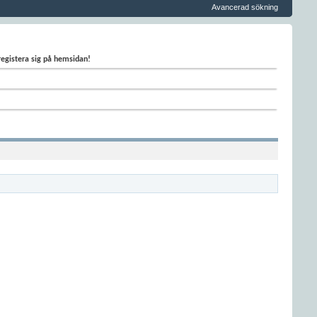
Avancerad sökning
 registera sig på hemsidan!