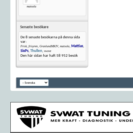
matsola
Senaste besökare
De 8 senaste besökarna på denna sida
var:
,
,
,
,
Mattias
,
Frisk
frisyren
GranlundMKIV
matsola
SixPs
,
Thullen
,
vwove
Den här sidan har haft
58 952
besök