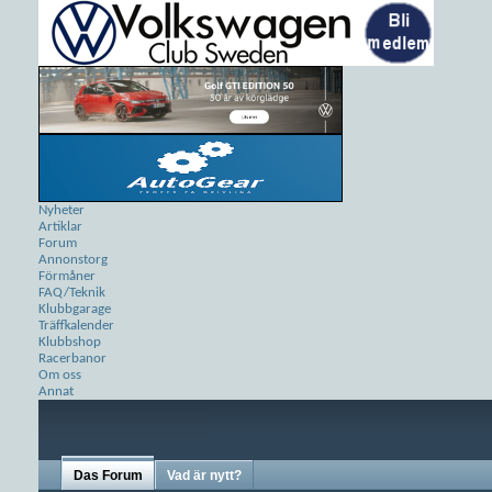
Nyheter
Artiklar
Forum
Annonstorg
Förmåner
FAQ/Teknik
Klubbgarage
Träffkalender
Klubbshop
Racerbanor
Om oss
Annat
Das Forum
Vad är nytt?