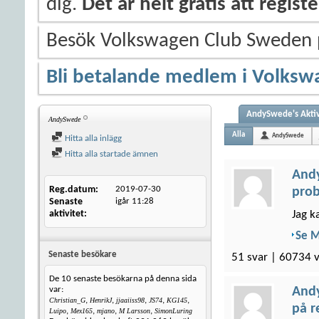
dig.
Det är helt gratis att regis
Besök Volkswagen Club Sweden
Bli betalande medlem i Volksw
AndySwede's Aktiv
AndySwede
Alla
AndySwede
Hitta alla inlägg
Hitta alla startade ämnen
And
Reg.datum
2019-07-30
prob
Senaste
igår
11:28
aktivitet
Jag k
Se 
Senaste besökare
51 svar | 60734 v
De 10 senaste besökarna på denna sida
And
var:
,
,
,
,
,
Christian_G
HenrikJ
jjaaiiss98
JS74
KG145
på r
,
,
,
,
Luipo
Mex165
mjano
M Larsson
SimonLuring