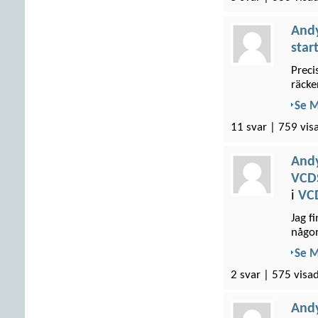
And
star
Preci
räcke
Se 
11 svar | 759 vis
And
VCDS
i
VC
Jag f
någon
Se 
2 svar | 575 visad
And