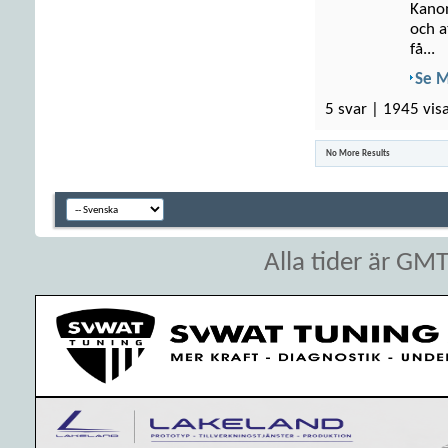
Kanon
och a
få...
Se 
5 svar | 1945 vis
No More Results
Alla tider är GM