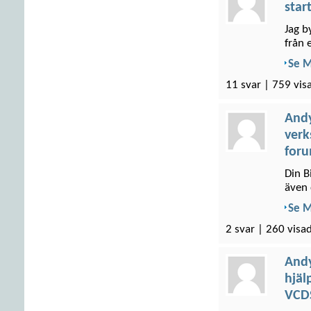
star
Jag b
från 
Se 
11 svar | 759 vis
And
verk
for
Din B
även 
Se 
2 svar | 260 visad
And
hjäl
VCDS