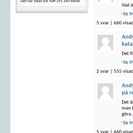
Den här sidan har haft
291 269
besök
Vad ä
Se 
5 svar | 660 visad
And
kata
Det f
Se 
2 svar | 555 visad
And
på r
Det ä
man k
göra..
Se 
5 svar | 660 visad