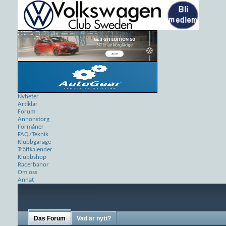
Nyheter
Artiklar
Forum
Annonstorg
Förmåner
FAQ/Teknik
Klubbgarage
Träffkalender
Klubbshop
Racerbanor
Om oss
Annat
Das Forum
Vad är nytt?