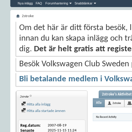
Nya inlägg
FAQ
Forumhantering
Snabblänkar
2stroke
Om det här är ditt första besök, 
innan du kan skapa inlägg och trå
dig.
Det är helt gratis att regis
Besök Volkswagen Club Sweden
Bli betalande medlem i Volksw
2stroke's Aktivitet
2stroke
Alla
2stroke
Hitta alla inlägg
Hitta alla startade ämnen
No Recent Activity
Reg.datum
2007-08-19
Senaste
2025-11-15
11:24