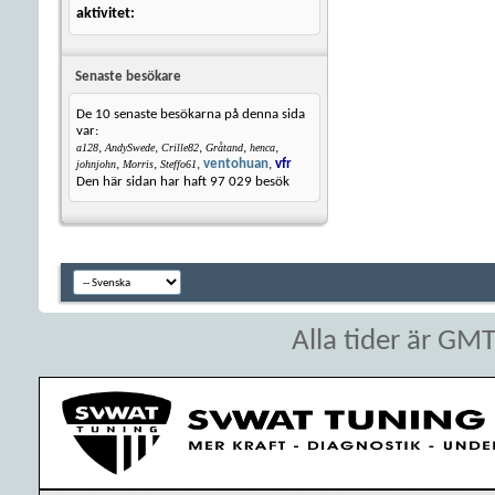
aktivitet
Senaste besökare
De 10 senaste besökarna på denna sida
var:
,
,
,
,
,
a128
AndySwede
Crille82
Gråtand
henca
,
,
,
ventohuan
,
vfr
johnjohn
Morris
Steffo61
Den här sidan har haft
97 029
besök
Alla tider är GM