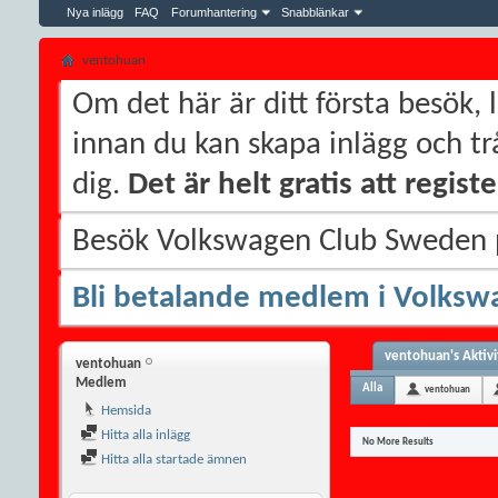
Nya inlägg
FAQ
Forumhantering
Snabblänkar
ventohuan
Om det här är ditt första besök, 
innan du kan skapa inlägg och trå
dig.
Det är helt gratis att regis
Besök Volkswagen Club Sweden
Bli betalande medlem i Volksw
ventohuan's Aktivi
ventohuan
Medlem
Alla
ventohuan
Hemsida
Hitta alla inlägg
No More Results
Hitta alla startade ämnen