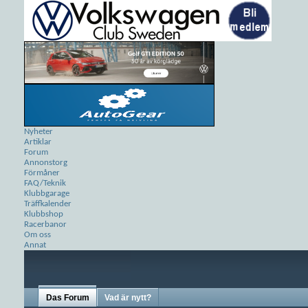
Nyheter
Artiklar
Forum
Annonstorg
Förmåner
FAQ/Teknik
Klubbgarage
Träffkalender
Klubbshop
Racerbanor
Om oss
Annat
Das Forum
Vad är nytt?