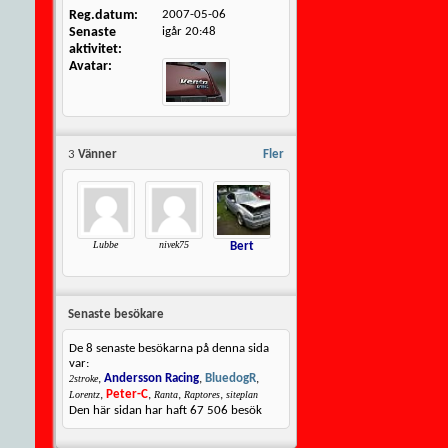
Reg.datum
2007-05-06
Senaste
igår
20:48
aktivitet
Avatar
3
Vänner
Fler
Lubbe
nivek75
Bert
Senaste besökare
De 8 senaste besökarna på denna sida
var:
,
Andersson Racing
,
BluedogR
,
2stroke
,
Peter-C
,
,
,
Lorentz
Ranta
Raptores
siteplan
Den här sidan har haft
67 506
besök