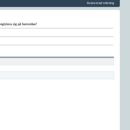
Avancerad sökning
 registera sig på hemsidan!