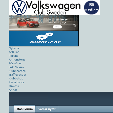
Nyheter
Artiklar
Forum
Annonstorg
Förmåner
FAQ/Teknik
Klubbgarage
Träffkalender
Klubbshop
Racerbanor
Om oss
Annat
Das Forum
Vad är nytt?