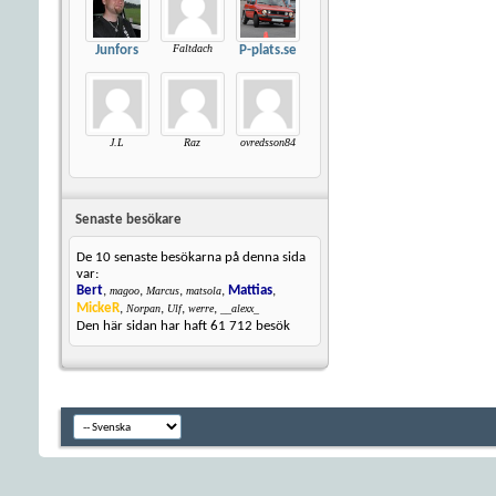
Faltdach
Junfors
P-plats.se
J.L
Raz
ovredsson84
Senaste besökare
De 10 senaste besökarna på denna sida
var:
Bert
,
,
,
,
Mattias
,
magoo
Marcus
matsola
MickeR
,
,
,
,
Norpan
Ulf
werre
__alexx_
Den här sidan har haft
61 712
besök