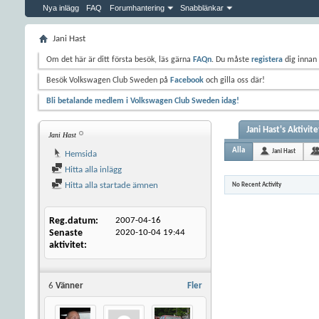
Nya inlägg
FAQ
Forumhantering
Snabblänkar
Jani Hast
Om det här är ditt första besök, läs gärna
FAQn
. Du måste
registera
dig innan 
Besök Volkswagen Club Sweden på
Facebook
och gilla oss där!
Bli betalande medlem i Volkswagen Club Sweden idag!
Jani Hast's Aktivite
Jani Hast
Alla
Jani Hast
Hemsida
Hitta alla inlägg
Hitta alla startade ämnen
No Recent Activity
Reg.datum
2007-04-16
Senaste
2020-10-04
19:44
aktivitet
6
Vänner
Fler