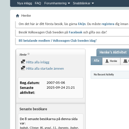
Nya inlägg
FAQ
Forumhantering
Snabblänkar
Henke
Om det här är ditt första besök, läs gärna
FAQn
. Du måste
registera
dig innan 
Besök Volkswagen Club Sweden på
Facebook
och gilla oss där!
Bli betalande medlem i Volkswagen Club Sweden idag!
Henke's Aktivitet
Henke
Alla
Henke
Hitta alla inlägg
Hitta alla startade ämnen
No Recent Activity
Reg.datum
2007-05-06
Senaste
2025-09-24
21:21
aktivitet
Senaste besökare
De 8 senaste besökarna på denna sida
var:
,
,
,
,
,
,
badtab
Clintan_86
graul
J.L
jbaranto
Joabor