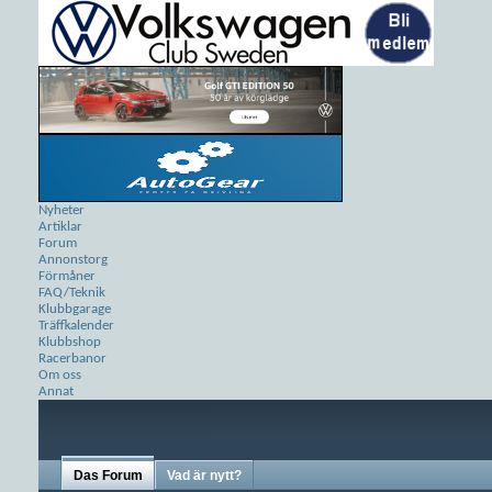
Nyheter
Artiklar
Forum
Annonstorg
Förmåner
FAQ/Teknik
Klubbgarage
Träffkalender
Klubbshop
Racerbanor
Om oss
Annat
Das Forum
Vad är nytt?