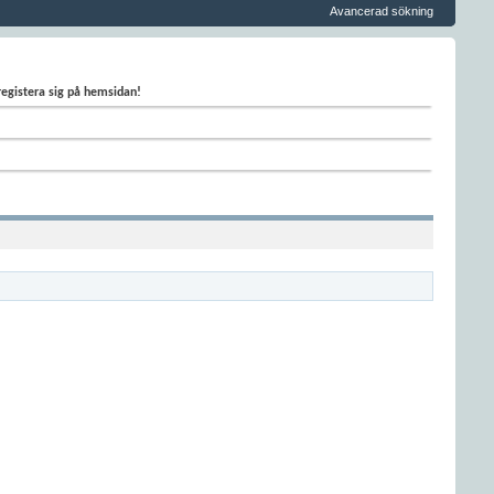
Avancerad sökning
 registera sig på hemsidan!