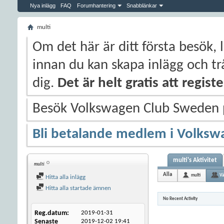
Nya inlägg
FAQ
Forumhantering
Snabblänkar
multi
Om det här är ditt första besök, 
innan du kan skapa inlägg och trå
dig.
Det är helt gratis att regis
Besök Volkswagen Club Sweden
Bli betalande medlem i Volksw
multi's Aktivitet
multi
Alla
multi
Vä
Hitta alla inlägg
Hitta alla startade ämnen
No Recent Activity
Reg.datum
2019-01-31
Senaste
2019-12-02
19:41