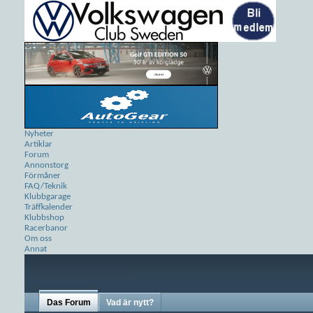
Nyheter
Artiklar
Forum
Annonstorg
Förmåner
FAQ/Teknik
Klubbgarage
Träffkalender
Klubbshop
Racerbanor
Om oss
Annat
Das Forum
Vad är nytt?