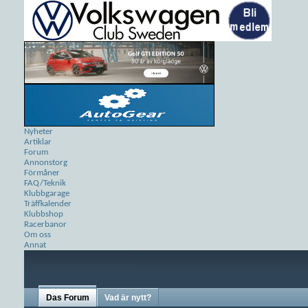
Nyheter
Artiklar
Forum
Annonstorg
Förmåner
FAQ/Teknik
Klubbgarage
Träffkalender
Klubbshop
Racerbanor
Om oss
Annat
Das Forum
Vad är nytt?