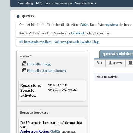
Nya inlägg
FAQ
Forumhantering
Snabblänkar
quetrax
Om det här är ditt första besök, läs gärna
FAQn
. Du måste
registera
dig innan 
Besök Volkswagen Club Sweden på
Facebook
och gilla oss där!
Bli betalande medlem i Volkswagen Club Sweden idag!
quetrax's Aktivitet
quetrax
Alla
quetrax
Hitta alla inlägg
Hitta alla startade ämnen
No Recent Activity
Reg.datum
2018-11-18
Senaste
2022-08-26
21:46
aktivitet
Senaste besökare
De 10 senaste besökarna på denna sida
var:
Andersson Racing
,
Golf2r
,
,
holyhatten