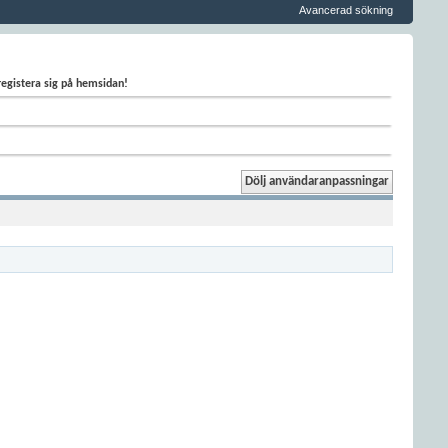
Avancerad sökning
 registera sig på hemsidan!