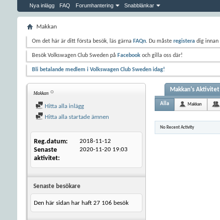
Nya inlägg
FAQ
Forumhantering
Snabblänkar
Makkan
Om det här är ditt första besök, läs gärna
FAQn
. Du måste
registera
dig innan 
Besök Volkswagen Club Sweden på
Facebook
och gilla oss där!
Bli betalande medlem i Volkswagen Club Sweden idag!
Makkan's Aktivitet
Makkan
Alla
Makkan
Hitta alla inlägg
Hitta alla startade ämnen
No Recent Activity
Reg.datum
2018-11-12
Senaste
2020-11-20
19:03
aktivitet
Senaste besökare
Den här sidan har haft
27 106
besök