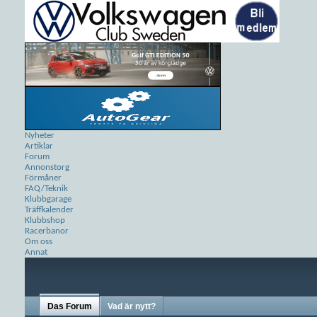
Nyheter
Artiklar
Forum
Annonstorg
Förmåner
FAQ/Teknik
Klubbgarage
Träffkalender
Klubbshop
Racerbanor
Om oss
Annat
Das Forum
Vad är nytt?