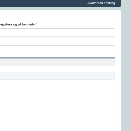
Avancerad sökning
 registera sig på hemsidan!