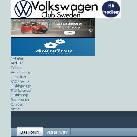
Nyheter
Artiklar
Forum
Annonstorg
Förmåner
FAQ/Teknik
Klubbgarage
Träffkalender
Klubbshop
Racerbanor
Om oss
Annat
Das Forum
Vad är nytt?