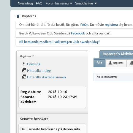
Nya inlägg
FAQ
Forumhantering
Snabblänkar
Raptores
Om det här är ditt första besök, läs gärna
FAQn
. Du måste
registera
dig innan 
Besök Volkswagen Club Sweden på
Facebook
och gilla oss där!
Bli betalande medlem i Volkswagen Club Sweden idag!
Raptores's Aktivit
Raptores
Alla
Raptores
Hemsida
Hitta alla inlägg
Hitta alla startade ämnen
No Recent Activity
Reg.datum
2018-10-16
Senaste
2018-10-23
17:39
aktivitet
Senaste besökare
De 3 senaste besökarna på denna sida