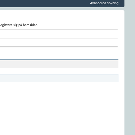
Avancerad sökning
 registera sig på hemsidan!