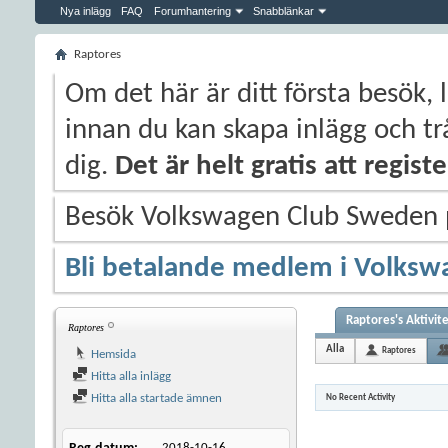
Nya inlägg
FAQ
Forumhantering
Snabblänkar
Raptores
Om det här är ditt första besök, 
innan du kan skapa inlägg och trå
dig.
Det är helt gratis att regis
Besök Volkswagen Club Sweden
Bli betalande medlem i Volksw
Raptores's Aktivit
Raptores
Alla
Raptores
Hemsida
Hitta alla inlägg
Hitta alla startade ämnen
No Recent Activity
2018-10-16