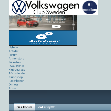
Nyheter
Artiklar
Forum
Annonstorg
Förmåner
FAQ/Teknik
Klubbgarage
Träffkalender
Klubbshop
Racerbanor
Om oss
Annat
Das Forum
Vad är nytt?