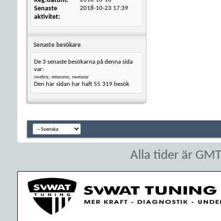
Reg.datum
Senaste
2018-10-23
17:39
aktivitet
Senaste besökare
De 3 senaste besökarna på denna sida
var:
,
,
swebra
venacava
vwetuna
Den här sidan har haft
55 319
besök
Alla tider är GM