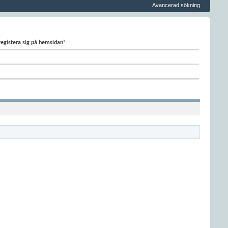
Avancerad sökning
 registera sig på hemsidan!