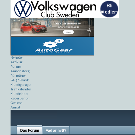
Nyheter
Artiklar
Forum
Annonstorg
Förmåner
FAQ/Teknik
Klubbgarage
Träffkalender
Klubbshop
Racerbanor
Om oss
Annat
Das Forum
Vad är nytt?