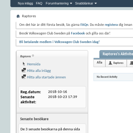
Nya inlägg
FAQ
Forumhantering
Snabblänkar
Raptores
Om det här är ditt första besök, läs gärna
FAQn
. Du måste
registera
dig innan 
Besök Volkswagen Club Sweden på
Facebook
och gilla oss där!
Bli betalande medlem i Volkswagen Club Sweden idag!
Raptores's Aktivit
Raptores
Alla
Raptores
Hemsida
Hitta alla inlägg
Hitta alla startade ämnen
No Recent Activity
Reg.datum
2018-10-16
Senaste
2018-10-23
17:39
aktivitet
Senaste besökare
De 3 senaste besökarna på denna sida