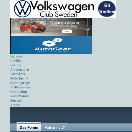
Nyheter
Artiklar
Forum
Annonstorg
Förmåner
FAQ/Teknik
Klubbgarage
Träffkalender
Klubbshop
Racerbanor
Om oss
Annat
Das Forum
Vad är nytt?