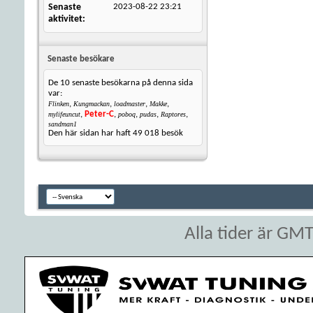
Senaste
2023-08-22
23:21
aktivitet
Senaste besökare
De 10 senaste besökarna på denna sida
var:
,
,
,
,
Flinken
Kungmackan
loadmaster
Makke
,
Peter-C
,
,
,
,
mylifeuncut
poboq
pudas
Raptores
sandman1
Den här sidan har haft
49 018
besök
Alla tider är GM