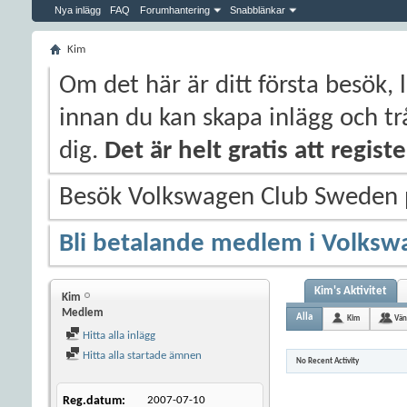
Nya inlägg
FAQ
Forumhantering
Snabblänkar
Kim
Om det här är ditt första besök, 
innan du kan skapa inlägg och trå
dig.
Det är helt gratis att regis
Besök Volkswagen Club Sweden
Bli betalande medlem i Volksw
Kim's Aktivitet
Kim
Medlem
Alla
Kim
Vän
Hitta alla inlägg
Hitta alla startade ämnen
No Recent Activity
Reg.datum
2007-07-10