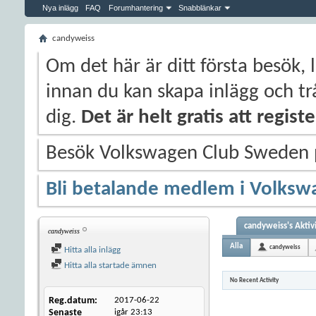
Nya inlägg
FAQ
Forumhantering
Snabblänkar
candyweiss
Om det här är ditt första besök, 
innan du kan skapa inlägg och trå
dig.
Det är helt gratis att regis
Besök Volkswagen Club Sweden
Bli betalande medlem i Volksw
candyweiss's Aktiv
candyweiss
Alla
candyweiss
Hitta alla inlägg
Hitta alla startade ämnen
No Recent Activity
Reg.datum
2017-06-22
Senaste
igår
23:13