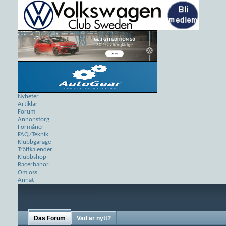
Nyheter
Artiklar
Forum
Annonstorg
Förmåner
FAQ/Teknik
Klubbgarage
Träffkalender
Klubbshop
Racerbanor
Om oss
Annat
Das Forum
Vad är nytt?