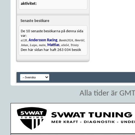
aktivitet
Senaste besökare
De 10 senaste besökarna på denna sida
var:
,
Andersson Racing
,
,
,
a128
Bambi2024
HenrikJ
,
,
,
Mattias
,
,
Johan
Luipo
malm
olle54
Trinity
Den här sidan har haft
263 034
besök
Alla tider är GM