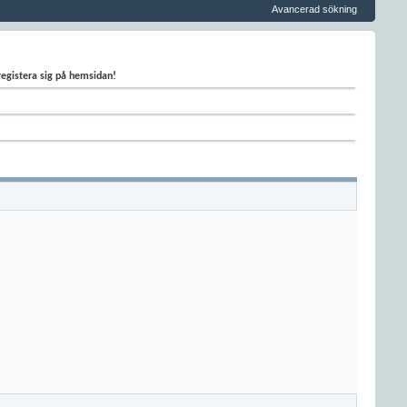
Avancerad sökning
 registera sig på hemsidan!