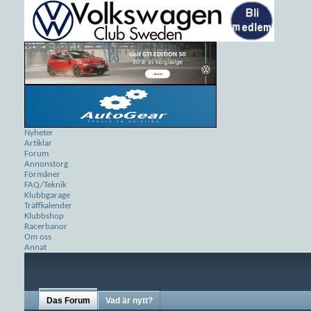
Nyheter
Artiklar
Forum
Annonstorg
Förmåner
FAQ/Teknik
Klubbgarage
Träffkalender
Klubbshop
Racerbanor
Om oss
Annat
Das Forum
Vad är nytt?