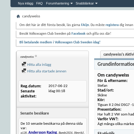
Nya inlägg
FAQ
Forumhantering
Snabblänkar
candyweiss
Om det här är ditt första besök, läs gärna
FAQn
. Du måste
registera
dig innan 
Besök Volkswagen Club Sweden på
Facebook
och gilla oss där!
Bli betalande medlem i Volkswagen Club Sweden idag!
candyweiss's Aktiv
candyweiss
Grundinformatio
Hitta alla inlägg
Hitta alla startade ämnen
Om candyweiss
För & efternamn:
Stefan
Reg.datum
2017-06-22
Stad/ort:
Senaste
idag
00:18
Skåne
aktivitet
Kör:
Tiguan II 2.0tsi DSG7 -
Presentation:
Senaste besökare
Har haft 2 VW som had
Varför VW?:
De 10 senaste besökarna på denna sida
Ägt många olika märken
var:
,
Andersson Racing
,
,
,
a128
Bambi2024
HenrikJ