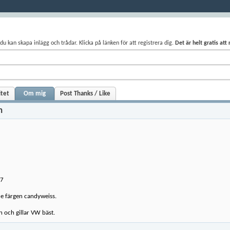
du kan skapa inlägg och trådar. Klicka på länken för att registrera dig.
Det är helt gratis att
itet
Om mig
Post Thanks / Like
n
17
e färgen candyweiss.
 och gillar VW bäst.