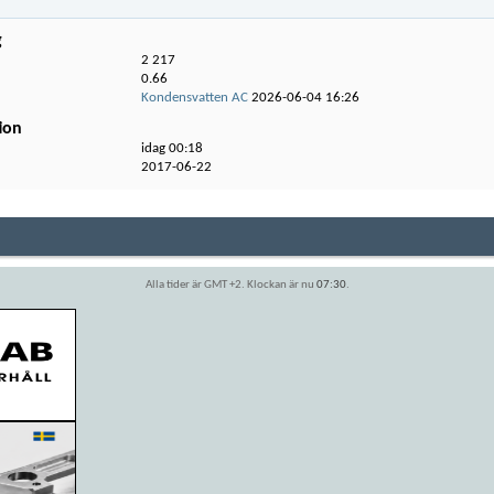
g
2 217
0.66
Kondensvatten AC
2026-06-04
16:26
ion
idag
00:18
2017-06-22
Alla tider är GMT +2. Klockan är nu
07:30
.