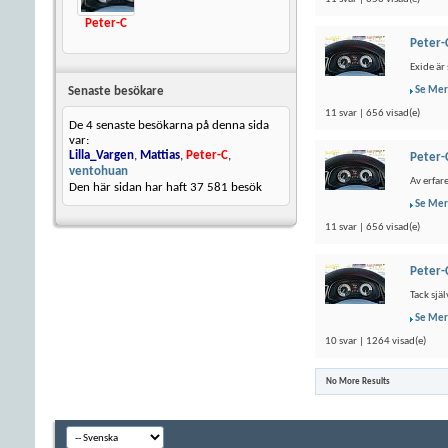
Peter-C
Peter-
Exide är
Se Mer
Senaste besökare
11 svar | 656 visad(e)
De 4 senaste besökarna på denna sida
var:
Lilla_Vargen
,
Mattias
,
Peter-C
,
Peter-
ventohuan
Av erfar
Den här sidan har haft
37 581
besök
Se Mer
11 svar | 656 visad(e)
Peter-
Tack själ
Se Mer
10 svar | 1264 visad(e)
No More Results