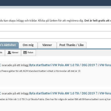
du kan skapa inlägg och trådar. Klicka på länken för att registrera dig.
Det är helt gratis att
's Aktivitet
Om mig
Vänner
Post Thanks / Like
rin
Vänner
Foton
C
svarade på ett inlägg
Byta startbatteri VW Polo AW 1.0 TSI / DSG 2019 ?
i
VW-for
p Fleece gäller för ett AGM standard batteri vilket vi förmodar att det är :D.
C
svarade på ett inlägg
Byta startbatteri VW Polo AW 1.0 TSI / DSG 2019 ?
i
VW-for
edan är från vår 1.0 TSI 3 cyl Skoda Fabia. Den har för några år sedan fått ett Biltema batteri som ej h