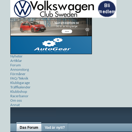
Nyheter
Artiklar
Forum
Annonstorg
Förmåner
FAQ/Teknik
Klubbgarage
Träffkalender
Klubbshop
Racerbanor
Om oss
Annat
Das Forum
Vad är nytt?