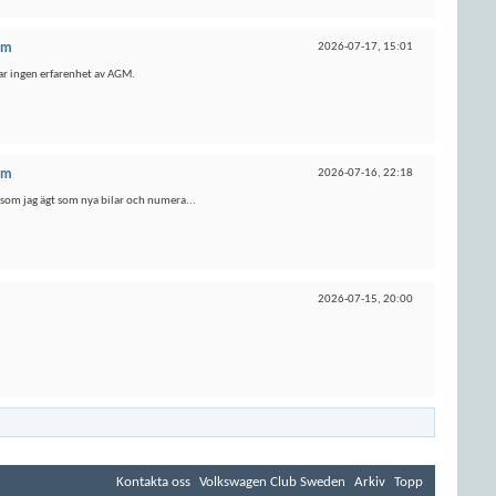
um
2026-07-17,
15:01
Har ingen erfarenhet av AGM.
um
2026-07-16,
22:18
4 som jag ägt som nya bilar och numera...
2026-07-15,
20:00
Kontakta oss
Volkswagen Club Sweden
Arkiv
Topp