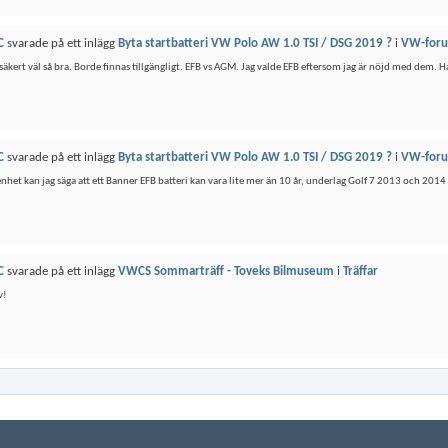
C
svarade på ett inlägg
Byta startbatteri VW Polo AW 1.0 TSI / DSG 2019 ?
i
VW-for
 säkert väl så bra. Borde finnas tillgängligt. EFB vs AGM. Jag valde EFB eftersom jag är nöjd med dem. 
C
svarade på ett inlägg
Byta startbatteri VW Polo AW 1.0 TSI / DSG 2019 ?
i
VW-for
enhet kan jag säga att ett Banner EFB batteri kan vara lite mer än 10 år, underlag Golf 7 2013 och 201
C
svarade på ett inlägg
VWCS Sommarträff - Toveks Bilmuseum
i
Träffar
v!