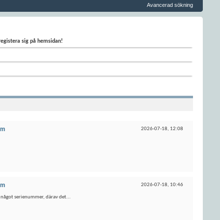
Avancerad sökning
 registera sig på hemsidan!
um
2026-07-18,
12:08
um
2026-07-18,
10:46
ar något serienummer, därav det...