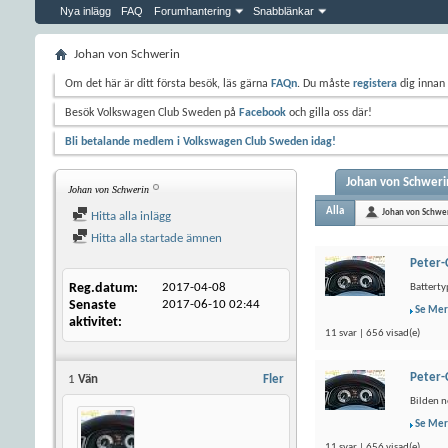
Nya inlägg
FAQ
Forumhantering
Snabblänkar
Johan von Schwerin
Om det här är ditt första besök, läs gärna
FAQn
. Du måste
registera
dig innan 
Besök Volkswagen Club Sweden på
Facebook
och gilla oss där!
Bli betalande medlem i Volkswagen Club Sweden idag!
Johan von Schwerin
Johan von Schwerin
Alla
Johan von Schwe
Hitta alla inlägg
Hitta alla startade ämnen
Peter-
Reg.datum
2017-04-08
Batterty
Senaste
2017-06-10
02:44
Se Mer
aktivitet
11 svar | 656 visad(e)
Peter-
1
Vän
Fler
Bilden n
Se Mer
11 svar | 656 visad(e)