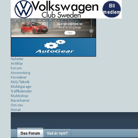
Nyheter
Artiklar
Forum
Annonstorg
Förmåner
FAQ/Teknik
Klubbgarage
Träffkalender
Klubbshop
Racerbanor
Om oss
Annat
Das Forum
Vad är nytt?