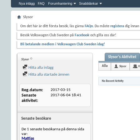
Nya inlägg
FAQ
Forumhantering
Snabblänkar
Slysor
Om det här är ditt första besök, läs gärna
FAQn
. Du måste
registera
dig innan 
Besök Volkswagen Club Sweden på
Facebook
och gilla oss där!
Bli betalande medlem i Volkswagen Club Sweden idag!
Slysor's Aktivitet
Slysor
Alla
Slysor
V
Hitta alla inlägg
Hitta alla startade ämnen
No Recent Activity
Reg.datum
2017-03-15
Senaste
2017-06-04
18:41
aktivitet
Senaste besökare
De 1 senaste besökarna på denna sida
var:
Mattias