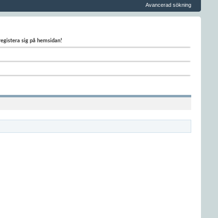
Avancerad sökning
 registera sig på hemsidan!