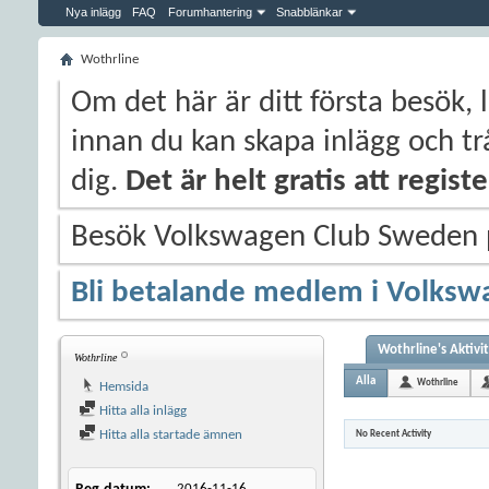
Nya inlägg
FAQ
Forumhantering
Snabblänkar
Wothrline
Om det här är ditt första besök, 
innan du kan skapa inlägg och trå
dig.
Det är helt gratis att regis
Besök Volkswagen Club Sweden
Bli betalande medlem i Volksw
Wothrline's Aktivi
Wothrline
Alla
Wothrline
Hemsida
Hitta alla inlägg
Hitta alla startade ämnen
No Recent Activity
2016-11-16