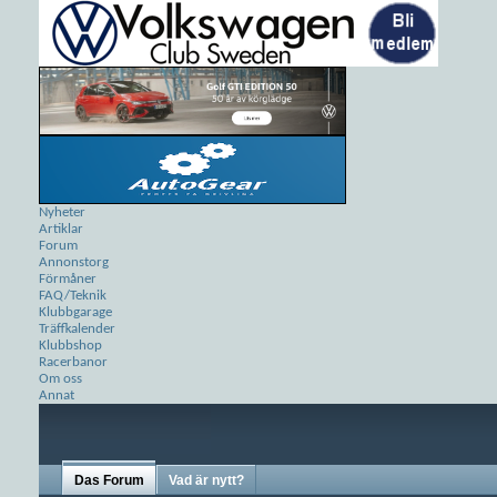
Nyheter
Artiklar
Forum
Annonstorg
Förmåner
FAQ/Teknik
Klubbgarage
Träffkalender
Klubbshop
Racerbanor
Om oss
Annat
Das Forum
Vad är nytt?