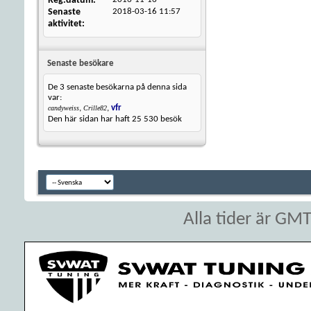
Reg.datum
Senaste
2018-03-16
11:57
aktivitet
Senaste besökare
De 3 senaste besökarna på denna sida
var:
,
,
vfr
candyweiss
Crille82
Den här sidan har haft
25 530
besök
Alla tider är GM