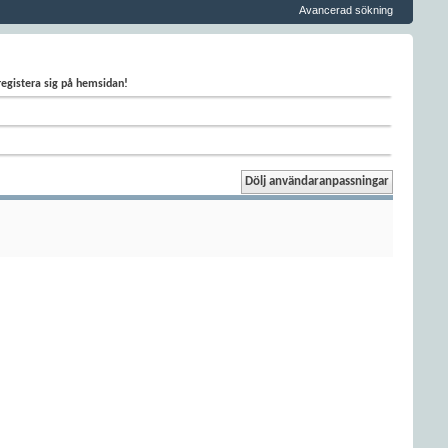
Avancerad sökning
 registera sig på hemsidan!