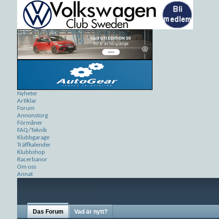
Nyheter
Artiklar
Forum
Annonstorg
Förmåner
FAQ/Teknik
Klubbgarage
Träffkalender
Klubbshop
Racerbanor
Om oss
Annat
Das Forum
Vad är nytt?