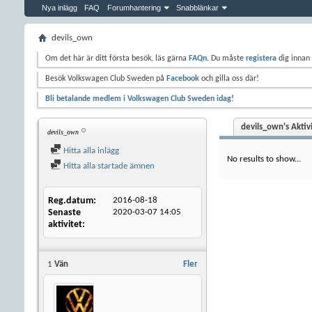
Nya inlägg
FAQ
Forumhantering
Snabblänkar
devils_own
Om det här är ditt första besök, läs gärna
FAQn
. Du måste
registera
dig innan 
Besök Volkswagen Club Sweden på
Facebook
och gilla oss där!
Bli betalande medlem i Volkswagen Club Sweden idag!
devils_own's Aktiv
devils_own
Hitta alla inlägg
No results to show...
Hitta alla startade ämnen
Reg.datum
2016-08-18
Senaste
2020-03-07
14:05
aktivitet
1
Vän
Fler