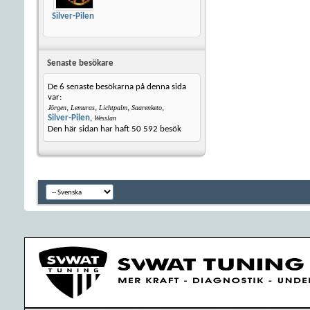
Silver-Pilen
Senaste besökare
De 6 senaste besökarna på denna sida
var:
,
,
,
,
Jörgen
Lemuras
Lichtpalm
Saarenketo
Silver-Pilen
,
Wesslan
Den här sidan har haft
50 592
besök