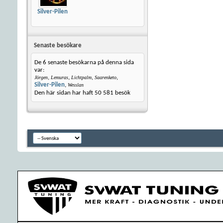
Silver-Pilen
Senaste besökare
De 6 senaste besökarna på denna sida
var:
,
,
,
,
Jörgen
Lemuras
Lichtpalm
Saarenketo
Silver-Pilen
,
Wesslan
Den här sidan har haft
50 581
besök