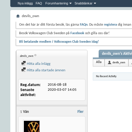
Nya inlägg
FAQ
Forumhantering
Snabblänkar
devils_own
Om det här är ditt första besök, läs gärna
FAQn
. Du måste
registera
dig innan 
Besök Volkswagen Club Sweden på
Facebook
och gilla oss där!
Bli betalande medlem i Volkswagen Club Sweden idag!
devils_own's Aktiv
devils_own
Alla
devils_own
Hitta alla inlägg
Hitta alla startade ämnen
No Recent Activity
Reg.datum
2016-08-18
Senaste
2020-03-07
14:05
aktivitet
1
Vän
Fler