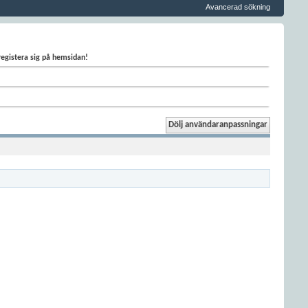
Avancerad sökning
 registera sig på hemsidan!