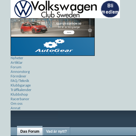
Nyheter
Artiklar
Forum
Annonstorg
Förmåner
FAQ/Teknik
Klubbgarage
Träffkalender
Klubbshop
Racerbanor
Om oss
Annat
Das Forum
Vad är nytt?