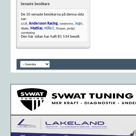
Senaste besökare
De 10 senaste besökarna på denna sida
var:
,
Andersson Racing
,
,
Jugo
,
a128
candyweiss
,
Mattias
,
Nille1
,
,
,
Makke
Norpan
perIpI
sturebyking
Den här sidan har haft
81 534
besök