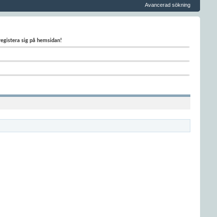
Avancerad sökning
 registera sig på hemsidan!