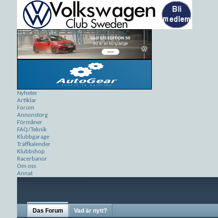
Nyheter
Artiklar
Forum
Annonstorg
Förmåner
FAQ/Teknik
Klubbgarage
Träffkalender
Klubbshop
Racerbanor
Om oss
Annat
Das Forum
Vad är nytt?