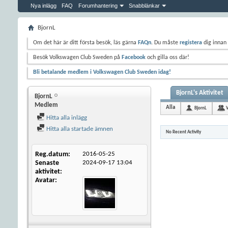
Nya inlägg
FAQ
Forumhantering
Snabblänkar
BjornL
Om det här är ditt första besök, läs gärna
FAQn
. Du måste
registera
dig innan 
Besök Volkswagen Club Sweden på
Facebook
och gilla oss där!
Bli betalande medlem i Volkswagen Club Sweden idag!
BjornL's Aktivitet
BjornL
Medlem
Alla
BjornL
Hitta alla inlägg
Hitta alla startade ämnen
No Recent Activity
Reg.datum
2016-05-25
Senaste
2024-09-17
13:04
aktivitet
Avatar