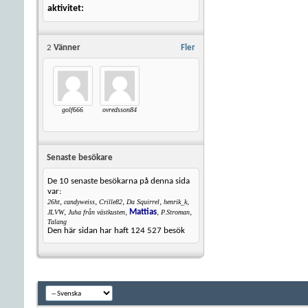
aktivitet
2
Vänner
Fler
golf666
ovredsson84
Senaste besökare
De 10 senaste besökarna på denna sida
var:
,
,
,
,
,
26ht
candyweiss
Crille82
Da Squirrel
henrik_k
,
,
Mattias
,
,
JLVW
Juha från västkusten
P.Stroman
Talang
Den här sidan har haft
124 527
besök