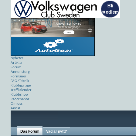
Nyheter
Artiklar
Forum
Annonstorg
Förmåner
FAQ/Teknik
Klubbgarage
Träffkalender
Klubbshop
Racerbanor
Om oss
Annat
Das Forum
Vad är nytt?