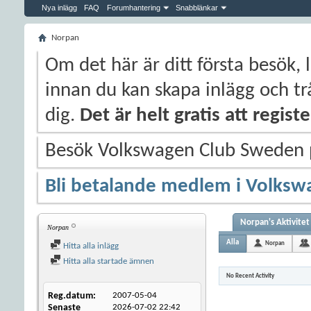
Nya inlägg
FAQ
Forumhantering
Snabblänkar
Norpan
Om det här är ditt första besök, 
innan du kan skapa inlägg och trå
dig.
Det är helt gratis att regis
Besök Volkswagen Club Sweden
Bli betalande medlem i Volksw
Norpan's Aktivitet
Norpan
Alla
Norpan
Hitta alla inlägg
Hitta alla startade ämnen
No Recent Activity
Reg.datum
2007-05-04
Senaste
2026-07-02
22:42