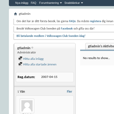
Nya inlägg
FAQ
Forumhantering
Snabblänkar
gtiadmin
Om det här är ditt första besök, läs gärna
FAQn
. Du måste
registera
dig innan 
Besök Volkswagen Club Sweden på
Facebook
och gilla oss där!
Bli betalande medlem i Volkswagen Club Sweden idag!
gtiadmin's Aktivite
gtiadmin
Administratör
No results to show...
Hitta alla inlägg
Hitta alla startade ämnen
Reg.datum
2007-04-15
1
Vän
Fler