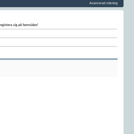
Avancerad sökning
 registera sig på hemsidan!