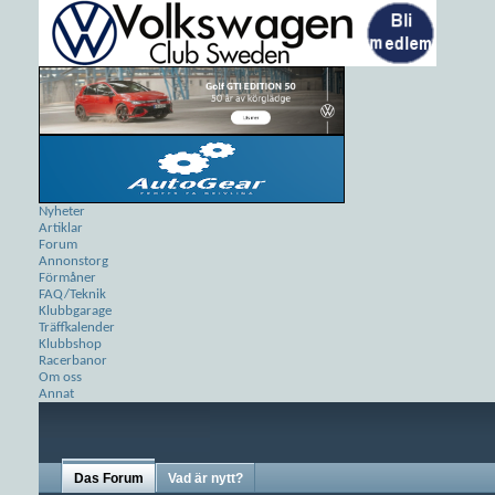
Nyheter
Artiklar
Forum
Annonstorg
Förmåner
FAQ/Teknik
Klubbgarage
Träffkalender
Klubbshop
Racerbanor
Om oss
Annat
Das Forum
Vad är nytt?