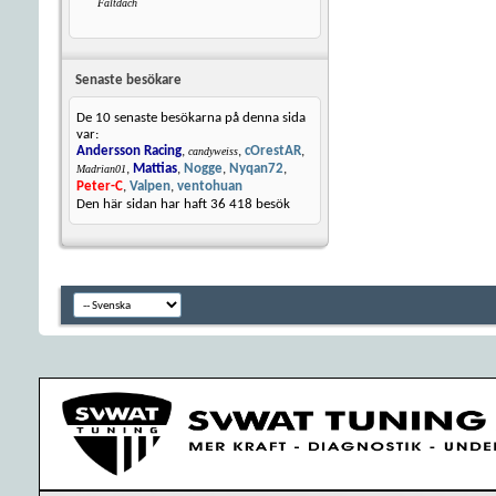
Faltdach
Senaste besökare
De 10 senaste besökarna på denna sida
var:
Andersson Racing
,
,
cOrestAR
,
candyweiss
,
Mattias
,
Nogge
,
Nyqan72
,
Madrian01
Peter-C
,
Valpen
,
ventohuan
Den här sidan har haft
36 418
besök